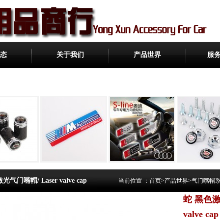
态
关于我们
产品世界
服
激光气门嘴帽/ Laser valve cap
当前位置 ：
首页
>
产品世界
>
气门嘴帽系列/T
蛇 黑色激光
valve cap